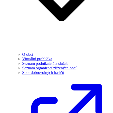
O obci
Virtuální prohlídka
Seznam podnikatelů a služeb
Seznam organizací zřízených obcí
Sbor dobrovolných hasičů