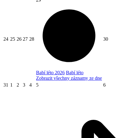
24
25
26
27
28
30
Babí léto 2026
Babí léto
Zobrazit všechny záznamy ze dne
31
1
2
3
4
5
6